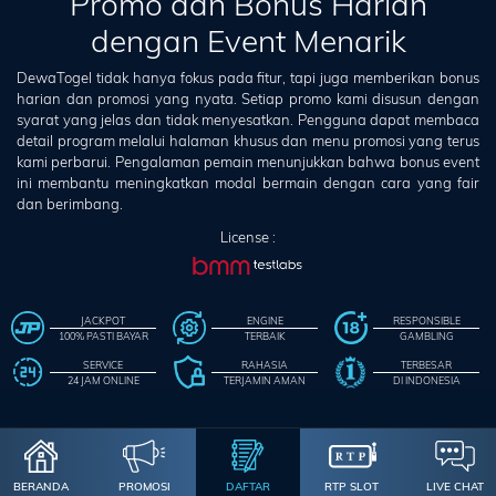
Promo dan Bonus Harian
dengan Event Menarik
DewaTogel tidak hanya fokus pada fitur, tapi juga memberikan bonus
harian dan promosi yang nyata. Setiap promo kami disusun dengan
syarat yang jelas dan tidak menyesatkan. Pengguna dapat membaca
detail program melalui halaman khusus dan menu promosi yang terus
kami perbarui. Pengalaman pemain menunjukkan bahwa bonus event
ini membantu meningkatkan modal bermain dengan cara yang fair
dan berimbang.
License :
JACKPOT
ENGINE
RESPONSIBLE
100% PASTI BAYAR
TERBAIK
GAMBLING
SERVICE
RAHASIA
TERBESAR
24 JAM ONLINE
TERJAMIN AMAN
DI INDONESIA
BERANDA
PROMOSI
DAFTAR
RTP SLOT
LIVE CHAT