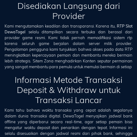
Disediakan Langsung dari
Provider
Kami mengutamakan keadilan dan transparansi. Karena itu,
RTP Slot
DewaTogel
selalu ditampilkan secara terbuka dan berasal dari
provider game resmi. Kami tidak pernah memodifikasi sistem rtp
karena seluruh game berjalan dalam server milik provider.
Pengalaman pengguna kami tunjukkan bahwa akses pada data RTP
meningkatkan kepercayaan pemain dan membantu mereka bermain
lebih strategis. Sitem Zona menghadirkan Konten seputar permainan
yang sangat membantu para pemula untuk memulai bermain di setiap
Informasi Metode Transaksi
Deposit & Withdraw untuk
Transaksi Lancar
Kami tahu bahwa waktu transaksi yang cepat adalah segalanya
dalam dunia transaksi digital. DewaTogel menyajikan jadwal bank
offline yang diperbarui secara real-time, agar setiap pemain bisa
mengatur waktu deposit dan penarikan dengan tepat. Informasi ini
selalu disesuaikan dengan jadwal resmi dari pihak bank, sehingga