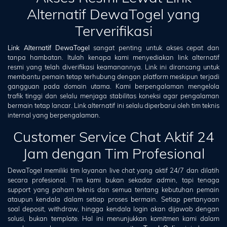
Alternatif DewaTogel yang
Terverifikasi
Link Alternatif DewaTogel
sangat penting untuk akses cepat dan
tanpa hambatan. Itulah kenapa kami menyediakan link alternatif
resmi yang telah diverifikasi keamanannya. Link ini dirancang untuk
membantu pemain tetap terhubung dengan platform meskipun terjadi
gangguan pada domain utama. Kami berpengalaman mengelola
trafik tinggi dan selalu menjaga stabilitas koneksi agar pengalaman
bermain tetap lancar. Link alternatif ini selalu diperbarui oleh tim teknis
internal yang berpengalaman.
Customer Service Chat Aktif 24
Jam dengan Tim Profesional
DewaTogel memiliki tim layanan live chat yang aktif 24/7 dan dilatih
secara profesional. Tim kami bukan sekadar admin, tapi tenaga
support yang paham teknis dan semua tentang kebutuhan pemain
ataupun kendala dalam setiap proses bermain. Setiap pertanyaan
soal deposit, withdraw, hingga kendala login akan dijawab dengan
solusi, bukan template. Hal ini menunjukkan komitmen kami dalam