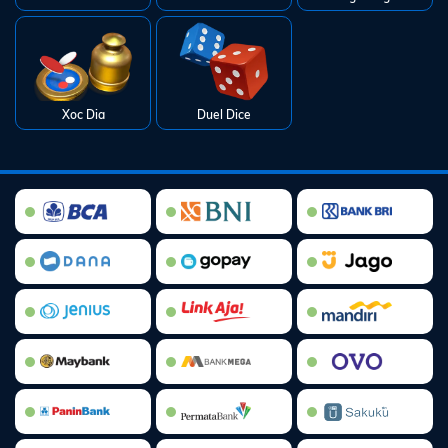
Xoc Dia
Duel Dice