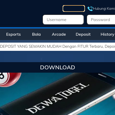
Hubungi Kami
Esports
Bola
Arcade
Deposit
History
ANG SEMAKIN MUDAH Dengan FITUR Terbaru, Deposit Via : - VIRT
DOWNLOAD