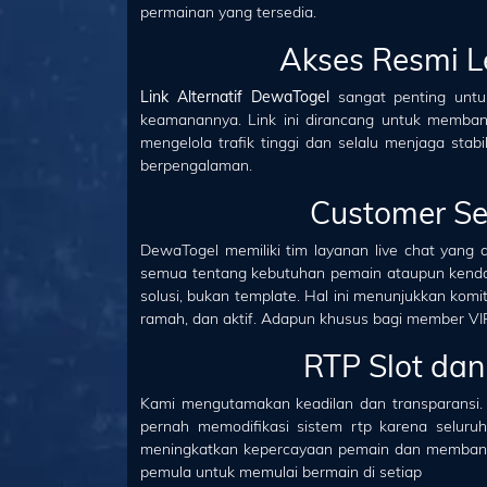
permainan yang tersedia.
Akses Resmi Le
Link Alternatif DewaTogel
sangat penting untuk
keamanannya. Link ini dirancang untuk memba
mengelola trafik tinggi dan selalu menjaga stabil
berpengalaman.
Customer Ser
DewaTogel memiliki tim layanan live chat yang 
semua tentang kebutuhan pemain ataupun kendala
solusi, bukan template. Hal ini menunjukkan k
ramah, dan aktif. Adapun khusus bagi member VIP
RTP Slot dan
Kami mengutamakan keadilan dan transparansi. 
pernah memodifikasi sistem rtp karena selur
meningkatkan kepercayaan pemain dan membantu
pemula untuk memulai bermain di setiap