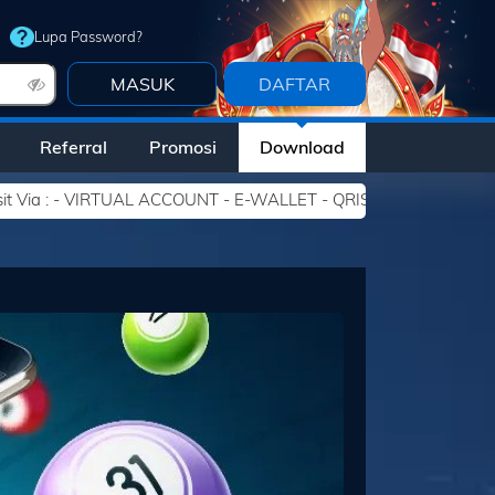
Lupa Password?
DAFTAR
Referral
Promosi
Download
UAL ACCOUNT - E-WALLET - QRIS (SCAN BARCODE). Link Alternati