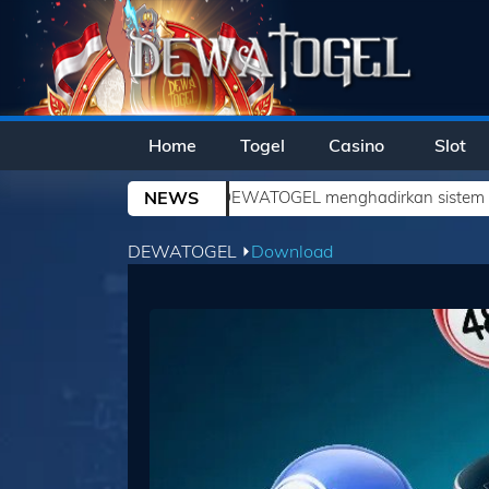
Home
Togel
Casino
Slot
NEWS
DEWATOGEL menghadirkan sistem DEPOSIT Y
DEWATOGEL ⏵
Download